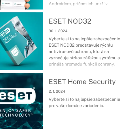
Androidom, pričom ich udrží v
bezpečí, nech ste kdekoľvek. Správa o
bezpečnosti, ochrana platieb, strážca
ESET NOD32
siete a množstvo ďalších nástrojov a
funkcií sa postará o špičkové
30. 1. 2024
zabezpečenie smartfónov či tabletov.
Vyberte si to najlepšie zabezpečenie.
ESET NOD32 predstavuje rýchlu
antivírusovú ochranu, ktorá sa
vyznačuje nízkou záťažou systému a
prináša hromadu funkcií ochrany.
ESET Home Security
2. 1. 2024
Vyberte si to najlepšie zabezpečenie
pre vaše domáce zariadenia.