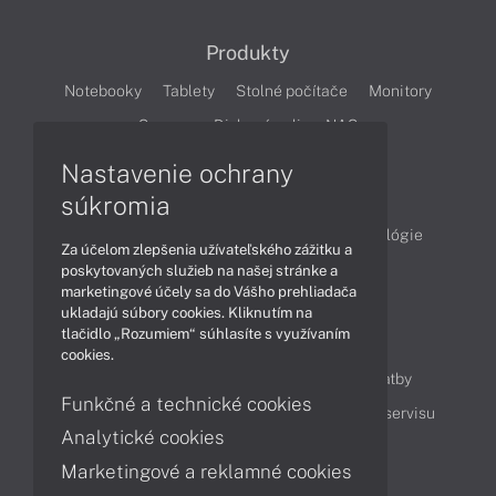
Produkty
Notebooky
Tablety
Stolné počítače
Monitory
Servery
Diskové polia a NAS
Nastavenie ochrany
Články
súkromia
Obchodné informácie
Produkty
Technológie
Za účelom zlepšenia užívateľského zážitku a
Videá
poskytovaných služieb na našej stránke a
marketingové účely sa do Vášho prehliadača
ukladajú súbory cookies. Kliknutím na
tlačidlo „Rozumiem“ súhlasíte s využívaním
Obsah
cookies.
Ako nakupovať
Možnosti doručenia a platby
Funkčné a technické cookies
Podpora a servis
Servisné služby
Cenník servisu
Analytické cookies
Marketingové a reklamné cookies
Kontakty