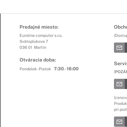
Predajné miesto:
Obcho
Euroline computer s.r.o.
(Dostu
Svätoplukova 7
036 01 Martin
Otváracia doba:
Servi
7:30 - 16:00
Pondelok - Piatok
(
POZÁ
(cenov
Produkt
pri pož