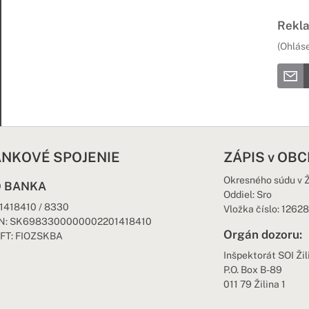
Rekla
(Ohlás
NKOVÉ SPOJENIE
ZÁPIS v OB
Okresného súdu v Ž
O BANKA
Oddiel: Sro
1418410 / 8330
Vložka číslo: 12628
N: SK6983300000002201418410
Orgán dozoru:
FT: FIOZSKBA
Inšpektorát SOI Ži
P.O. Box B-89
011 79 Žilina 1