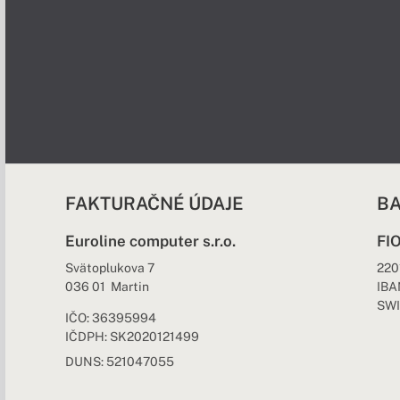
FAKTURAČNÉ ÚDAJE
BA
Euroline computer s.r.o.
FI
Svätoplukova 7
220
036 01 Martin
IBA
SWI
IČO: 36395994
IČDPH: SK2020121499
DUNS: 521047055