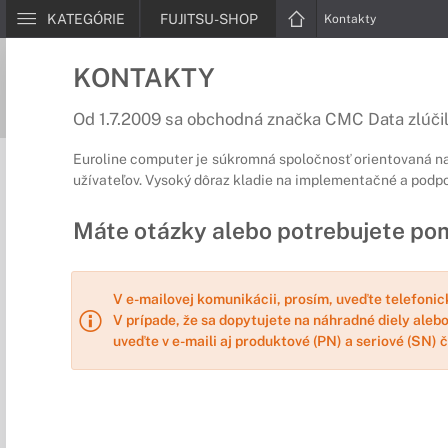
KATEGÓRIE
FUJITSU-SHOP
Kontakty
KONTAKTY
Od 1.7.2009 sa obchodná značka CMC Data zlúčila
Euroline computer je súkromná spoločnosť orientovaná na 
užívateľov. Vysoký dôraz kladie na implementačné a podpo
Máte otázky alebo potrebujete pom
V e-mailovej komunikácii, prosím, uveďte telefonic
V prípade, že sa dopytujete na náhradné diely alebo
uveďte v e-maili aj produktové (PN) a seriové (SN)