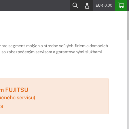
EUR
0,00
ky pre segment malých a stredne veľkých firiem a domácich
rma so zabezpečeným servisom a garantovanými službami.
um FUJITSU
učného servisu)
IS