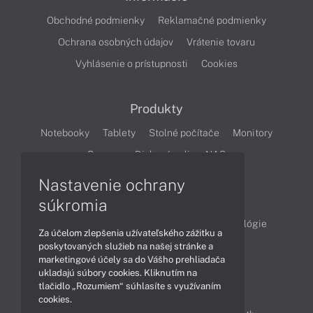
Obchodné podmienky
Reklamačné podmienky
Ochrana osobných údajov
Vrátenie tovaru
Vyhlásenie o prístupnosti
Cookies
Produkty
Notebooky
Tablety
Stolné počítače
Monitory
Servery
Diskové polia a NAS
Nastavenie ochrany
Články
súkromia
Obchodné informácie
Produkty
Technológie
Za účelom zlepšenia užívateľského zážitku a
Videá
poskytovaných služieb na našej stránke a
marketingové účely sa do Vášho prehliadača
ukladajú súbory cookies. Kliknutím na
tlačidlo „Rozumiem“ súhlasíte s využívaním
Obsah
cookies.