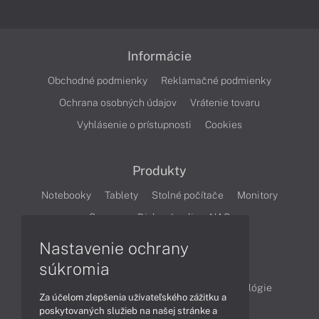
Informácie
Obchodné podmienky
Reklamačné podmienky
Ochrana osobných údajov
Vrátenie tovaru
Vyhlásenie o prístupnosti
Cookies
Produkty
Notebooky
Tablety
Stolné počítače
Monitory
Servery
Diskové polia a NAS
Nastavenie ochrany
Články
súkromia
Obchodné informácie
Produkty
Technológie
Za účelom zlepšenia užívateľského zážitku a
Videá
poskytovaných služieb na našej stránke a