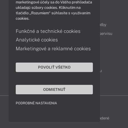
marketingové účely sa do Vášho prehliadača
ukladajú súbory cookies. Kliknutím na
tlačidlo „Rozumiem“ súhlasíte s využívaním
Obsah
cookies.
Ako nakupovať
Možnosti doručenia a platby
Funkčné a technické cookies
Podpora a servis
Servisné služby
Cenník servisu
Analytické cookies
Marketingové a reklamné cookies
Kontakty
043 4224 771
Obchodné oddelenie
POVOLIŤ VŠETKO
Servisné oddelenie
Reklamácia tovaru
TeamViewer (vzdialená podpora)
ODMIETNUŤ
PODROBNÉ NASTAVENIA
FUJITSU-SHOP © 2011 - 2026 Všetky práva vyhradené