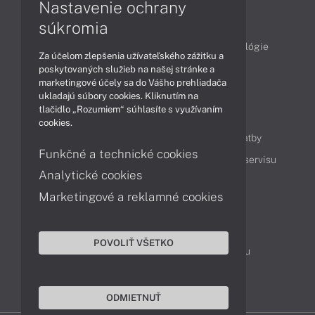
Nastavenie ochrany
Články
súkromia
Obchodné informácie
Produkty
Technológie
Za účelom zlepšenia užívateľského zážitku a
Videá
poskytovaných služieb na našej stránke a
marketingové účely sa do Vášho prehliadača
ukladajú súbory cookies. Kliknutím na
tlačidlo „Rozumiem“ súhlasíte s využívaním
Obsah
cookies.
Ako nakupovať
Možnosti doručenia a platby
Funkčné a technické cookies
Podpora a servis
Servisné služby
Cenník servisu
Analytické cookies
Marketingové a reklamné cookies
Kontakty
043 4224 771
Obchodné oddelenie
POVOLIŤ VŠETKO
Servisné oddelenie
Reklamácia tovaru
TeamViewer (vzdialená podpora)
ODMIETNUŤ