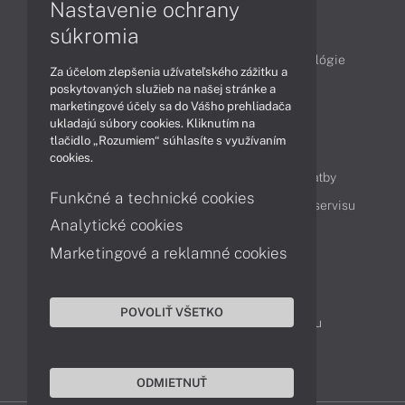
Nastavenie ochrany
Články
súkromia
Obchodné informácie
Produkty
Technológie
Za účelom zlepšenia užívateľského zážitku a
Videá
poskytovaných služieb na našej stránke a
marketingové účely sa do Vášho prehliadača
ukladajú súbory cookies. Kliknutím na
tlačidlo „Rozumiem“ súhlasíte s využívaním
Obsah
cookies.
Ako nakupovať
Možnosti doručenia a platby
Funkčné a technické cookies
Podpora a servis
Servisné služby
Cenník servisu
Analytické cookies
Marketingové a reklamné cookies
Kontakty
043 4224 771
Obchodné oddelenie
POVOLIŤ VŠETKO
Servisné oddelenie
Reklamácia tovaru
TeamViewer (vzdialená podpora)
ODMIETNUŤ