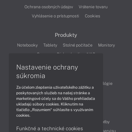
Ochrana osobných údajov
Vrátenie tovaru
Vyhlásenie o prístupnosti
Cookies
Produkty
Notebooky
Tablety
Stolné počítače
Monitory
Servery
Diskové polia a NAS
Nastavenie ochrany
Články
súkromia
Obchodné informácie
Produkty
Technológie
Za účelom zlepšenia užívateľského zážitku a
Videá
poskytovaných služieb na našej stránke a
marketingové účely sa do Vášho prehliadača
ukladajú súbory cookies. Kliknutím na
tlačidlo „Rozumiem“ súhlasíte s využívaním
Obsah
cookies.
Ako nakupovať
Možnosti doručenia a platby
Funkčné a technické cookies
Podpora a servis
Servisné služby
Cenník servisu