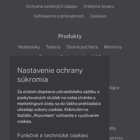
Ochrana osobných údajov
Vrátenie tovaru
Vyhlásenie o prístupnosti
Cookies
Produkty
Notebooky
Tablety
Stolné počítače
Monitory
Servery
Diskové polia a NAS
Nastavenie ochrany
Články
súkromia
Obchodné informácie
Produkty
Technológie
Za účelom zlepšenia užívateľského zážitku a
Videá
poskytovaných služieb na našej stránke a
marketingové účely sa do Vášho prehliadača
ukladajú súbory cookies. Kliknutím na
tlačidlo „Rozumiem“ súhlasíte s využívaním
Obsah
cookies.
Ako nakupovať
Možnosti doručenia a platby
Funkčné a technické cookies
Podpora a servis
Servisné služby
Cenník servisu