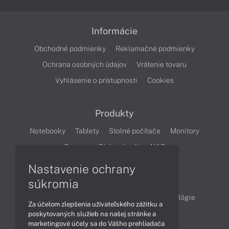
Informácie
Obchodné podmienky
Reklamačné podmienky
Ochrana osobných údajov
Vrátenie tovaru
Vyhlásenie o prístupnosti
Cookies
Produkty
Notebooky
Tablety
Stolné počítače
Monitory
Servery
Diskové polia a NAS
Nastavenie ochrany
Články
súkromia
Obchodné informácie
Produkty
Technológie
Za účelom zlepšenia užívateľského zážitku a
Videá
poskytovaných služieb na našej stránke a
marketingové účely sa do Vášho prehliadača