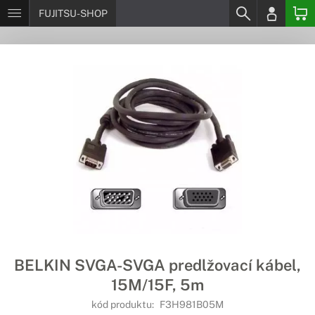
FUJITSU-SHOP
BELKIN SVGA-SVGA predlžovací kábel,
15M/15F, 5m
kód produktu:
F3H981B05M