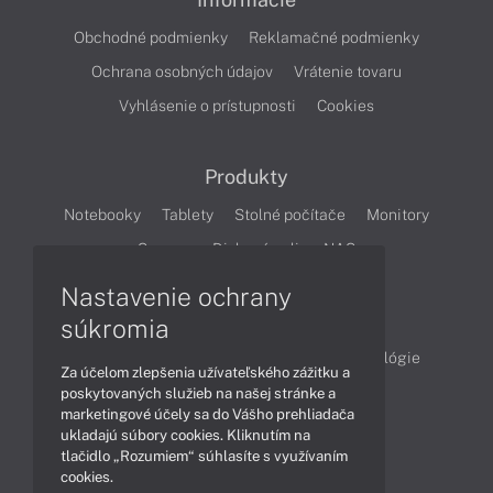
Obchodné podmienky
Reklamačné podmienky
Ochrana osobných údajov
Vrátenie tovaru
Vyhlásenie o prístupnosti
Cookies
Produkty
Notebooky
Tablety
Stolné počítače
Monitory
Servery
Diskové polia a NAS
Nastavenie ochrany
Články
súkromia
Obchodné informácie
Produkty
Technológie
Za účelom zlepšenia užívateľského zážitku a
Videá
poskytovaných služieb na našej stránke a
marketingové účely sa do Vášho prehliadača
ukladajú súbory cookies. Kliknutím na
tlačidlo „Rozumiem“ súhlasíte s využívaním
Obsah
cookies.