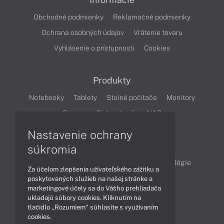
Obchodné podmienky
Reklamačné podmienky
Ochrana osobných údajov
Vrátenie tovaru
Vyhlásenie o prístupnosti
Cookies
Produkty
Notebooky
Tablety
Stolné počítače
Monitory
Servery
Diskové polia a NAS
Nastavenie ochrany
Články
súkromia
Obchodné informácie
Produkty
Technológie
Za účelom zlepšenia užívateľského zážitku a
Videá
poskytovaných služieb na našej stránke a
marketingové účely sa do Vášho prehliadača
ukladajú súbory cookies. Kliknutím na
tlačidlo „Rozumiem“ súhlasíte s využívaním
Obsah
cookies.