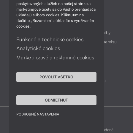
Videá
poskytovaných služieb na našej stránke a
marketingové účely sa do Vášho prehliadača
ukladajú súbory cookies. Kliknutím na
tlačidlo „Rozumiem“ súhlasíte s využívaním
Obsah
cookies.
Ako nakupovať
Možnosti doručenia a platby
Funkčné a technické cookies
Podpora a servis
Servisné služby
Cenník servisu
Analytické cookies
Marketingové a reklamné cookies
Kontakty
043 4224 771
Obchodné oddelenie
POVOLIŤ VŠETKO
Servisné oddelenie
Reklamácia tovaru
TeamViewer (vzdialená podpora)
ODMIETNUŤ
PODROBNÉ NASTAVENIA
FUJITSU-SHOP © 2011 - 2026 Všetky práva vyhradené