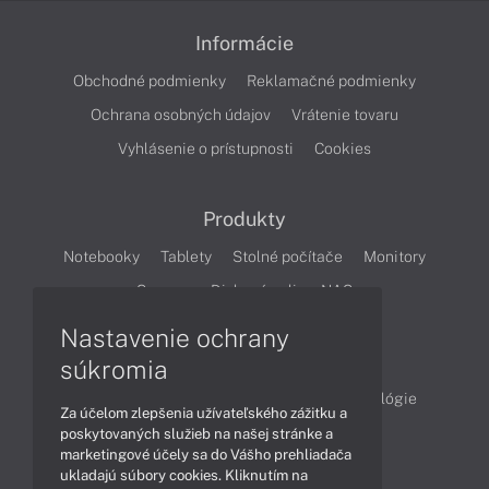
Informácie
Obchodné podmienky
Reklamačné podmienky
Ochrana osobných údajov
Vrátenie tovaru
Vyhlásenie o prístupnosti
Cookies
Produkty
Notebooky
Tablety
Stolné počítače
Monitory
Servery
Diskové polia a NAS
Nastavenie ochrany
Články
súkromia
Obchodné informácie
Produkty
Technológie
Za účelom zlepšenia užívateľského zážitku a
Videá
poskytovaných služieb na našej stránke a
marketingové účely sa do Vášho prehliadača
ukladajú súbory cookies. Kliknutím na