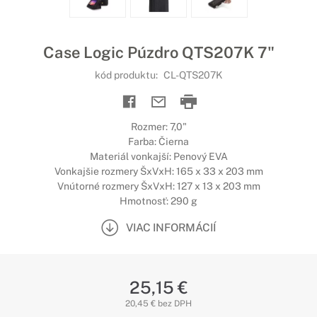
Case Logic Púzdro QTS207K 7"
kód produktu:
CL-QTS207K
Rozmer: 7,0"
Farba: Čierna
Materiál vonkajší: Penový EVA
Vonkajšie rozmery ŠxVxH: 165 x 33 x 203 mm
Vnútorné rozmery ŠxVxH: 127 x 13 x 203 mm
Hmotnosť: 290 g
VIAC INFORMÁCIÍ
25,15 €
20,45 € bez DPH