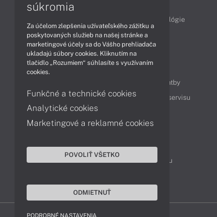
Články
súkromia
Obchodné informácie
Produkty
Technológie
Za účelom zlepšenia užívateľského zážitku a
Videá
poskytovaných služieb na našej stránke a
marketingové účely sa do Vášho prehliadača
ukladajú súbory cookies. Kliknutím na
tlačidlo „Rozumiem“ súhlasíte s využívaním
Obsah
cookies.
Ako nakupovať
Možnosti doručenia a platby
Funkčné a technické cookies
Podpora a servis
Servisné služby
Cenník servisu
Analytické cookies
Marketingové a reklamné cookies
Kontakty
043 4224 771
Obchodné oddelenie
POVOLIŤ VŠETKO
Servisné oddelenie
Reklamácia tovaru
TeamViewer (vzdialená podpora)
ODMIETNUŤ
PODROBNÉ NASTAVENIA