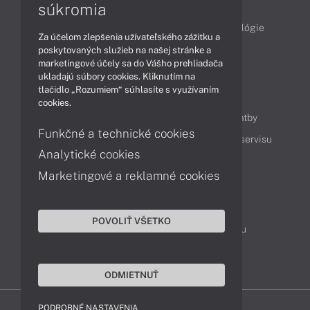
Články
súkromia
Obchodné informácie
Produkty
Technológie
Za účelom zlepšenia užívateľského zážitku a
Videá
poskytovaných služieb na našej stránke a
marketingové účely sa do Vášho prehliadača
ukladajú súbory cookies. Kliknutím na
tlačidlo „Rozumiem“ súhlasíte s využívaním
Obsah
cookies.
Ako nakupovať
Možnosti doručenia a platby
Funkčné a technické cookies
Podpora a servis
Servisné služby
Cenník servisu
Analytické cookies
Marketingové a reklamné cookies
Kontakty
043 4224 771
Obchodné oddelenie
POVOLIŤ VŠETKO
Servisné oddelenie
Reklamácia tovaru
TeamViewer (vzdialená podpora)
ODMIETNUŤ
PODROBNÉ NASTAVENIA