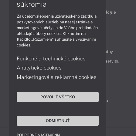
Články
súkromia
Obchodné informácie
Produkty
Technológie
Za účelom zlepšenia užívateľského zážitku a
Videá
poskytovaných služieb na našej stránke a
marketingové účely sa do Vášho prehliadača
ukladajú súbory cookies. Kliknutím na
tlačidlo „Rozumiem“ súhlasíte s využívaním
Obsah
cookies.
Ako nakupovať
Možnosti doručenia a platby
Funkčné a technické cookies
Podpora a servis
Servisné služby
Cenník servisu
Analytické cookies
Marketingové a reklamné cookies
Kontakty
043 4224 771
Obchodné oddelenie
POVOLIŤ VŠETKO
Servisné oddelenie
Reklamácia tovaru
TeamViewer (vzdialená podpora)
ODMIETNUŤ
PODROBNÉ NASTAVENIA