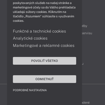
Videá
poskytovaných služieb na našej stránke a
marketingové účely sa do Vášho prehliadača
ukladajú súbory cookies. Kliknutím na
tlačidlo „Rozumiem“ súhlasíte s využívaním
Obsah
cookies.
Ako nakupovať
Možnosti doručenia a platby
Funkčné a technické cookies
Podpora a servis
Servisné služby
Cenník servisu
Analytické cookies
Marketingové a reklamné cookies
Kontakty
043 4224 771
Obchodné oddelenie
POVOLIŤ VŠETKO
Servisné oddelenie
Reklamácia tovaru
TeamViewer (vzdialená podpora)
ODMIETNUŤ
PODROBNÉ NASTAVENIA
FUJITSU-SHOP © 2011 - 2026 Všetky práva vyhradené