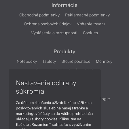
Informácie
Obchodné podmienky
Reklamačné podmienky
Ochrana osobných údajov
Vrátenie tovaru
Vyhlásenie o prístupnosti
Cookies
Produkty
Notebooky
Tablety
Stolné počítače
Monitory
Servery
Diskové polia a NAS
Nastavenie ochrany
Články
súkromia
Obchodné informácie
Produkty
Technológie
Za účelom zlepšenia užívateľského zážitku a
Videá
poskytovaných služieb na našej stránke a
marketingové účely sa do Vášho prehliadača
ukladajú súbory cookies. Kliknutím na
tlačidlo „Rozumiem“ súhlasíte s využívaním
Obsah