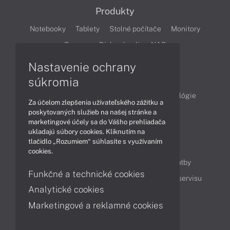
Produkty
Notebooky
Tablety
Stolné počítače
Monitory
Servery
Diskové polia a NAS
Nastavenie ochrany
Články
súkromia
Obchodné informácie
Produkty
Technológie
Za účelom zlepšenia užívateľského zážitku a
Videá
poskytovaných služieb na našej stránke a
marketingové účely sa do Vášho prehliadača
ukladajú súbory cookies. Kliknutím na
tlačidlo „Rozumiem“ súhlasíte s využívaním
Obsah
cookies.
Ako nakupovať
Možnosti doručenia a platby
Funkčné a technické cookies
Podpora a servis
Servisné služby
Cenník servisu
Analytické cookies
Marketingové a reklamné cookies
Kontakty
043 4224 771
Obchodné oddelenie