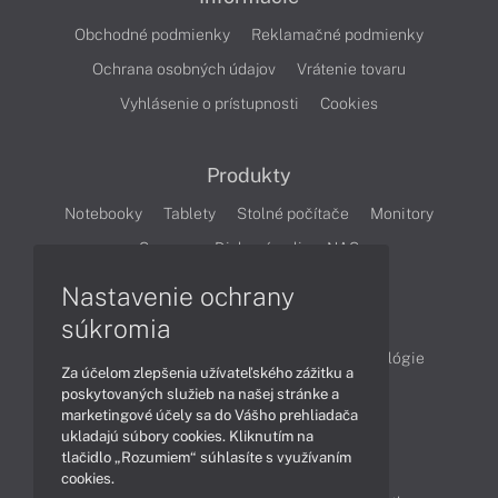
Obchodné podmienky
Reklamačné podmienky
Ochrana osobných údajov
Vrátenie tovaru
Vyhlásenie o prístupnosti
Cookies
Produkty
Notebooky
Tablety
Stolné počítače
Monitory
Servery
Diskové polia a NAS
Nastavenie ochrany
Články
súkromia
Obchodné informácie
Produkty
Technológie
Za účelom zlepšenia užívateľského zážitku a
Videá
poskytovaných služieb na našej stránke a
marketingové účely sa do Vášho prehliadača
ukladajú súbory cookies. Kliknutím na
tlačidlo „Rozumiem“ súhlasíte s využívaním
Obsah
cookies.