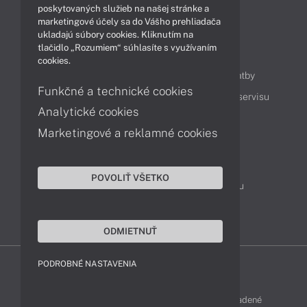
Videá
poskytovaných služieb na našej stránke a
marketingové účely sa do Vášho prehliadača
ukladajú súbory cookies. Kliknutím na
tlačidlo „Rozumiem“ súhlasíte s využívaním
Obsah
cookies.
Ako nakupovať
Možnosti doručenia a platby
Funkčné a technické cookies
Podpora a servis
Servisné služby
Cenník servisu
Analytické cookies
Marketingové a reklamné cookies
Kontakty
043 4224 771
Obchodné oddelenie
POVOLIŤ VŠETKO
Servisné oddelenie
Reklamácia tovaru
TeamViewer (vzdialená podpora)
ODMIETNUŤ
PODROBNÉ NASTAVENIA
FUJITSU-SHOP © 2011 - 2026 Všetky práva vyhradené