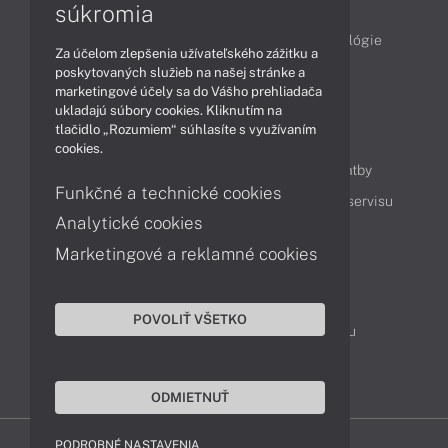
Články
súkromia
Obchodné informácie
Produkty
Technológie
Za účelom zlepšenia užívateľského zážitku a
Videá
poskytovaných služieb na našej stránke a
marketingové účely sa do Vášho prehliadača
ukladajú súbory cookies. Kliknutím na
tlačidlo „Rozumiem“ súhlasíte s využívaním
Obsah
cookies.
Ako nakupovať
Možnosti doručenia a platby
Funkčné a technické cookies
Podpora a servis
Servisné služby
Cenník servisu
Analytické cookies
Marketingové a reklamné cookies
Kontakty
043 4224 771
Obchodné oddelenie
POVOLIŤ VŠETKO
Servisné oddelenie
Reklamácia tovaru
TeamViewer (vzdialená podpora)
ODMIETNUŤ
PODROBNÉ NASTAVENIA