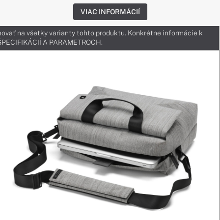
VIAC INFORMÁCIÍ
ovať na všetky varianty tohto produktu. Konkrétne informácie k
v ŠPECIFIKÁCIÍ A PARAMETROCH.