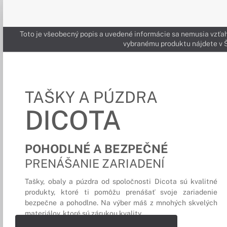
Toto je všeobecný popis a uvedené informácie sa nemusia vzťah
vybranému produktu nájdete 
TAŠKY A PÚZDRA
DICOTA
POHODLNÉ A BEZPEČNÉ
PRENÁŠANIE ZARIADENÍ
Tašky, obaly a púzdra od spoločnosti Dicota sú kvalitné
produkty, ktoré ti pomôžu prenášať svoje zariadenie
bezpečne a pohodlne. Na výber máš z mnohých skvelých
materiálov, ktoré sú zárukou kvality.