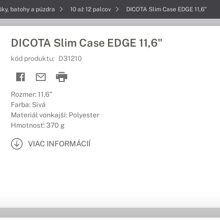
šky, batohy a púzdra
10 až 12 palcov
DICOTA Slim Case EDGE 11,6"
DICOTA Slim Case EDGE 11,6"
kód produktu:
D31210
Rozmer: 11,6"
Farba: Sivá
Materiál vonkajší: Polyester
Hmotnosť: 370 g
VIAC INFORMÁCIÍ