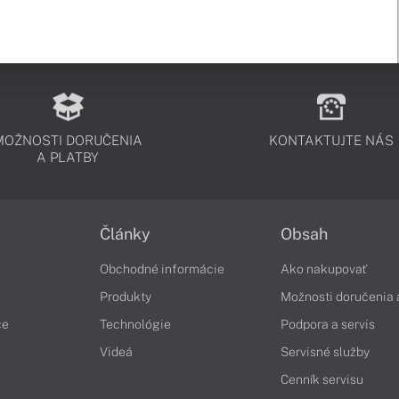
MOŽNOSTI DORUČENIA
KONTAKTUJTE NÁS
A PLATBY
Články
Obsah
Obchodné informácie
Ako nakupovať
Produkty
Možnosti doručenia 
če
Technológie
Podpora a servis
Videá
Servisné služby
Cenník servisu