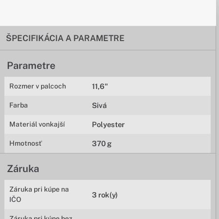
ŠPECIFIKÁCIA A PARAMETRE
Parametre
Rozmer v palcoch
11,6"
Farba
Sivá
Materiál vonkajší
Polyester
Hmotnosť
370 g
Záruka
Záruka pri kúpe na
3 rok(y)
IČO
Záruka pri kúpe bez