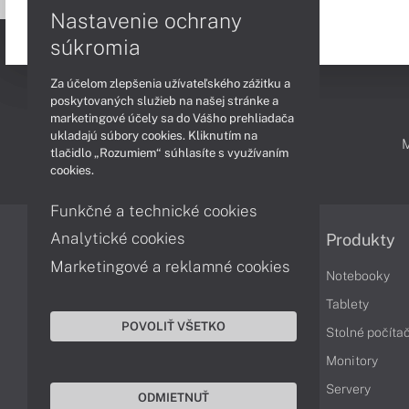
Nastavenie ochrany
súkromia
Za účelom zlepšenia užívateľského zážitku a
poskytovaných služieb na našej stránke a
marketingové účely sa do Vášho prehliadača
ukladajú súbory cookies. Kliknutím na
PODPORA A SERVIS
tlačidlo „Rozumiem“ súhlasíte s využívaním
cookies.
Funkčné a technické cookies
Analytické cookies
Informácie
Produkty
Marketingové a reklamné cookies
Obchodné podmienky
Notebooky
Reklamačné podmienky
Tablety
POVOLIŤ VŠETKO
Ochrana osobných údajov
Stolné počíta
Vrátenie tovaru
Monitory
Vyhlásenie o prístupnosti
Servery
ODMIETNUŤ