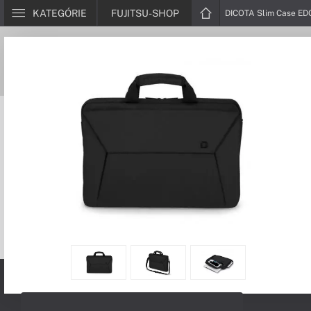
KATEGÓRIE
FUJITSU-SHOP
DICOTA Slim Case EDG