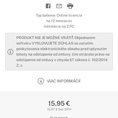
Typ balenia: Online licencia
na 12 mesiacov
Inštalácia na 2 PC
PRODUKT NIE JE MOŽNÉ VRÁTIŤ. Objednaním
softvéru VYSLOVUJETE SÚHLAS so začatím
poskytovania elektronického obsahu pred uplynutím
lehoty na odstúpenie od zmluvy, čím strácate právo na
odstúpenie od zmluvy v zmysle §7 zákona č. 102/2014
Z. z.
VIAC INFORMÁCIÍ
15,95 €
12,97 € bez DPH
Dostupnosť: