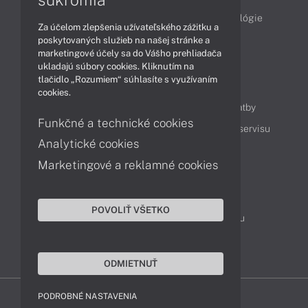
Obchodné informácie
Produkty
Technológie
Za účelom zlepšenia užívateľského zážitku a
Videá
poskytovaných služieb na našej stránke a
marketingové účely sa do Vášho prehliadača
ukladajú súbory cookies. Kliknutím na
tlačidlo „Rozumiem“ súhlasíte s využívaním
Obsah
cookies.
Ako nakupovať
Možnosti doručenia a platby
Funkčné a technické cookies
Podpora a servis
Servisné služby
Cenník servisu
Analytické cookies
Marketingové a reklamné cookies
Kontakty
043 4224 771
Obchodné oddelenie
POVOLIŤ VŠETKO
Servisné oddelenie
Reklamácia tovaru
TeamViewer (vzdialená podpora)
ODMIETNUŤ
PODROBNÉ NASTAVENIA