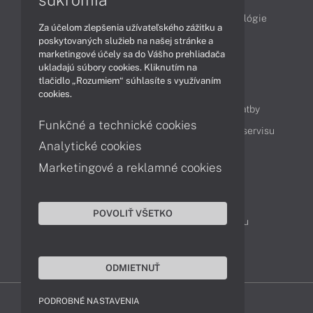
Obchodné informácie
Produkty
Technológie
Za účelom zlepšenia užívateľského zážitku a
Videá
poskytovaných služieb na našej stránke a
marketingové účely sa do Vášho prehliadača
ukladajú súbory cookies. Kliknutím na
tlačidlo „Rozumiem“ súhlasíte s využívaním
Obsah
cookies.
Ako nakupovať
Možnosti doručenia a platby
Funkčné a technické cookies
Podpora a servis
Servisné služby
Cenník servisu
Analytické cookies
Marketingové a reklamné cookies
Kontakty
043 4224 771
Obchodné oddelenie
POVOLIŤ VŠETKO
Servisné oddelenie
Reklamácia tovaru
TeamViewer (vzdialená podpora)
ODMIETNUŤ
PODROBNÉ NASTAVENIA