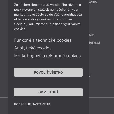
Obchodné informácie
Produkty
Technológie
Za účelom zlepšenia užívateľského zážitku a
Videá
poskytovaných služieb na našej stránke a
marketingové účely sa do Vášho prehliadača
ukladajú súbory cookies. Kliknutím na
tlačidlo „Rozumiem“ súhlasíte s využívaním
Obsah
cookies.
Ako nakupovať
Možnosti doručenia a platby
Funkčné a technické cookies
Podpora a servis
Servisné služby
Cenník servisu
Analytické cookies
Marketingové a reklamné cookies
Kontakty
043 4224 771
Obchodné oddelenie
POVOLIŤ VŠETKO
Servisné oddelenie
Reklamácia tovaru
TeamViewer (vzdialená podpora)
ODMIETNUŤ
PODROBNÉ NASTAVENIA