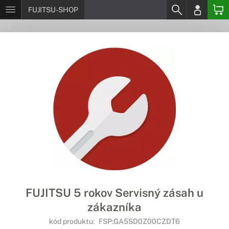
FUJITSU-SHOP
FUJITSU 5 rokov Servisný zásah u
zákazníka
kód produktu:
FSP:GA5SD0Z00CZDT6