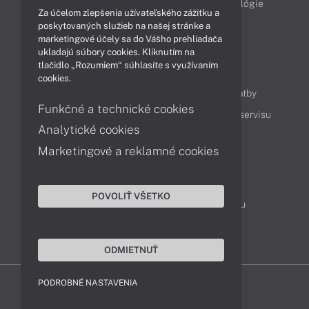
Obchodné informácie
Produkty
Technológie
Za účelom zlepšenia užívateľského zážitku a
Videá
poskytovaných služieb na našej stránke a
marketingové účely sa do Vášho prehliadača
ukladajú súbory cookies. Kliknutím na
tlačidlo „Rozumiem“ súhlasíte s využívaním
Obsah
cookies.
Ako nakupovať
Možnosti doručenia a platby
Funkčné a technické cookies
Podpora a servis
Servisné služby
Cenník servisu
Analytické cookies
Marketingové a reklamné cookies
Kontakty
043 4224 771
Obchodné oddelenie
POVOLIŤ VŠETKO
Servisné oddelenie
Reklamácia tovaru
TeamViewer (vzdialená podpora)
ODMIETNUŤ
PODROBNÉ NASTAVENIA