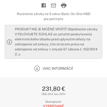
Rozšírenie záruky na 5 rokov Basic On-Site NBD
pre počítače
PRODUKT NIE JE MOŽNÉ VRÁTIŤ. Objednaním záruky
VYSLOVUJETE SÚHLAS so začatím poskytovania
elektronického obsahu pred uplynutím lehoty na
odstúpenie od zmluvy, čím strácate právo na
odstúpenie od zmluvy v zmysle §7 zákona č. 102/2014
Z. z.
VIAC INFORMÁCIÍ
231,80 €
188,46 € bez DPH
Dostupnosť:
VYPREDANÉ