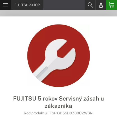
FUJITSU-SHOP
FUJITSU 5 rokov Servisný zásah u
zákazníka
kód produktu:
FSP:GD5SD0Z00CZWSN