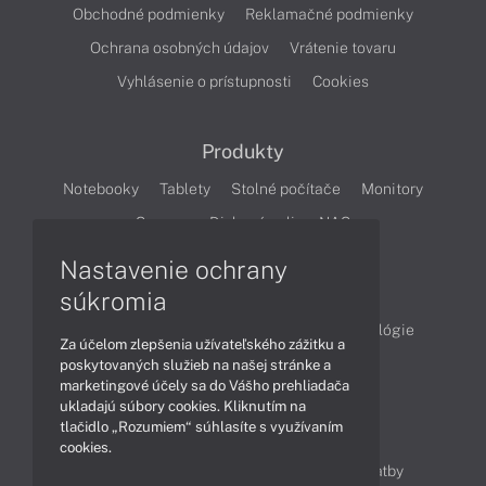
Obchodné podmienky
Reklamačné podmienky
Ochrana osobných údajov
Vrátenie tovaru
Vyhlásenie o prístupnosti
Cookies
Produkty
Notebooky
Tablety
Stolné počítače
Monitory
Servery
Diskové polia a NAS
Nastavenie ochrany
Články
súkromia
Obchodné informácie
Produkty
Technológie
Za účelom zlepšenia užívateľského zážitku a
Videá
poskytovaných služieb na našej stránke a
marketingové účely sa do Vášho prehliadača
ukladajú súbory cookies. Kliknutím na
tlačidlo „Rozumiem“ súhlasíte s využívaním
Obsah
cookies.
Ako nakupovať
Možnosti doručenia a platby