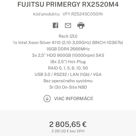
FUJITSU PRIMERGY RX2520M4
kód produktu:
VFY:R2524SC050IN
Rack (2U)
1x Intel Xeon Silver 4110 (2,10-3,00GHz) (BNCH-10367b)
16GB DDR4 2666MHz
3x 2,5" HDD 900GB (10000rpm) SAS
(8x 2,5") Hot-Plug
RAID 0, 1, 5, 6, 10, 50
USB 3.0 / RS232 / LAN (1Gb) / VGA
Bez operačného systému
3r (3r) On-Site NBD
VIAC INFORMÁCIÍ
2 805,65 €
2 281,02 € bez DPH