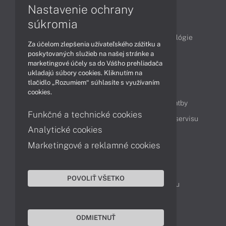
Nastavenie ochrany
Články
súkromia
Obchodné informácie
Produkty
Technológie
Za účelom zlepšenia užívateľského zážitku a
Videá
poskytovaných služieb na našej stránke a
marketingové účely sa do Vášho prehliadača
ukladajú súbory cookies. Kliknutím na
tlačidlo „Rozumiem“ súhlasíte s využívaním
Obsah
cookies.
Ako nakupovať
Možnosti doručenia a platby
Funkčné a technické cookies
Podpora a servis
Servisné služby
Cenník servisu
Analytické cookies
Marketingové a reklamné cookies
Kontakty
043 4224 771
Obchodné oddelenie
POVOLIŤ VŠETKO
Servisné oddelenie
Reklamácia tovaru
TeamViewer (vzdialená podpora)
ODMIETNUŤ