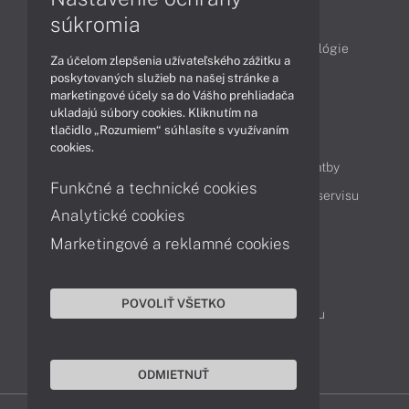
Články
súkromia
Obchodné informácie
Produkty
Technológie
Za účelom zlepšenia užívateľského zážitku a
Videá
poskytovaných služieb na našej stránke a
marketingové účely sa do Vášho prehliadača
ukladajú súbory cookies. Kliknutím na
tlačidlo „Rozumiem“ súhlasíte s využívaním
Obsah
cookies.
Ako nakupovať
Možnosti doručenia a platby
Funkčné a technické cookies
Podpora a servis
Servisné služby
Cenník servisu
Analytické cookies
Marketingové a reklamné cookies
Kontakty
043 4224 771
Obchodné oddelenie
POVOLIŤ VŠETKO
Servisné oddelenie
Reklamácia tovaru
TeamViewer (vzdialená podpora)
ODMIETNUŤ