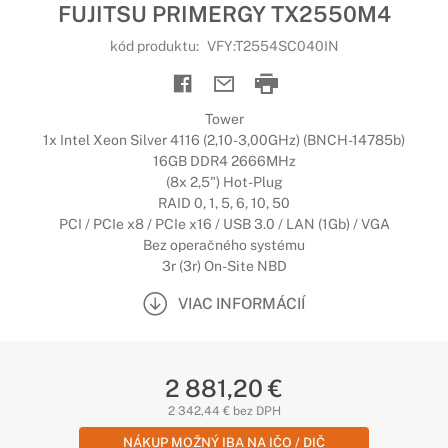
FUJITSU PRIMERGY TX2550M4
kód produktu:
VFY:T2554SC040IN
Tower
1x Intel Xeon Silver 4116 (2,10-3,00GHz) (BNCH-14785b)
16GB DDR4 2666MHz
(8x 2,5") Hot-Plug
RAID 0, 1, 5, 6, 10, 50
PCI / PCIe x8 / PCIe x16 / USB 3.0 / LAN (1Gb) / VGA
Bez operačného systému
3r (3r) On-Site NBD
VIAC INFORMÁCIÍ
2 881,20 €
2 342,44 € bez DPH
NÁKUP MOŽNÝ IBA NA IČO / DIČ