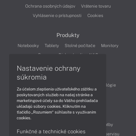
Ochrana osobných údajov
Vrátenie tovaru
Vyhlásenie o prístupnosti
Cookies
Produkty
Notebooky
Tablety
Stolné počítače
Monitory
Servery
Diskové polia a NAS
Nastavenie ochrany
Články
súkromia
Obchodné informácie
Produkty
Technológie
Za účelom zlepšenia užívateľského zážitku a
Videá
poskytovaných služieb na našej stránke a
marketingové účely sa do Vášho prehliadača
ukladajú súbory cookies. Kliknutím na
tlačidlo „Rozumiem“ súhlasíte s využívaním
Obsah
cookies.
Ako nakupovať
Možnosti doručenia a platby
Funkčné a technické cookies
Podpora a servis
Servisné služby
Cenník servisu