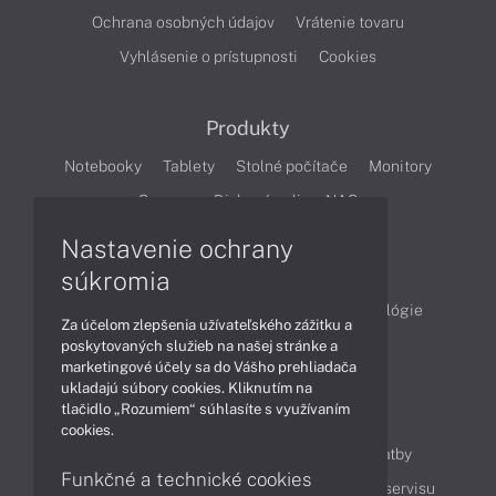
Ochrana osobných údajov
Vrátenie tovaru
Vyhlásenie o prístupnosti
Cookies
Produkty
Notebooky
Tablety
Stolné počítače
Monitory
Servery
Diskové polia a NAS
Nastavenie ochrany
Články
súkromia
Obchodné informácie
Produkty
Technológie
Za účelom zlepšenia užívateľského zážitku a
Videá
poskytovaných služieb na našej stránke a
marketingové účely sa do Vášho prehliadača
ukladajú súbory cookies. Kliknutím na
tlačidlo „Rozumiem“ súhlasíte s využívaním
Obsah
cookies.
Ako nakupovať
Možnosti doručenia a platby
Funkčné a technické cookies
Podpora a servis
Servisné služby
Cenník servisu