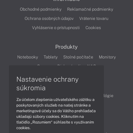
Obchodné podmienky
Reklamačné podmienky
Ochrana osobných údajov
Vrátenie tovaru
Vyhlásenie o prístupnosti
Cookies
Produkty
Notebooky
Tablety
Stolné počítače
Monitory
Servery
Diskové polia a NAS
Nastavenie ochrany
Články
súkromia
Obchodné informácie
Produkty
Technológie
Za účelom zlepšenia užívateľského zážitku a
Videá
poskytovaných služieb na našej stránke a
marketingové účely sa do Vášho prehliadača
ukladajú súbory cookies. Kliknutím na
tlačidlo „Rozumiem“ súhlasíte s využívaním
Obsah
cookies.