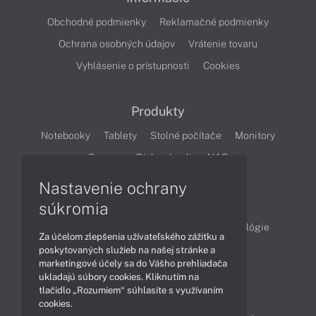
Obchodné podmienky
Reklamačné podmienky
Ochrana osobných údajov
Vrátenie tovaru
Vyhlásenie o prístupnosti
Cookies
Produkty
Notebooky
Tablety
Stolné počítače
Monitory
Servery
Diskové polia a NAS
Nastavenie ochrany
Články
súkromia
Obchodné informácie
Produkty
Technológie
Za účelom zlepšenia užívateľského zážitku a
Videá
poskytovaných služieb na našej stránke a
marketingové účely sa do Vášho prehliadača
ukladajú súbory cookies. Kliknutím na
tlačidlo „Rozumiem“ súhlasíte s využívaním
Obsah
cookies.