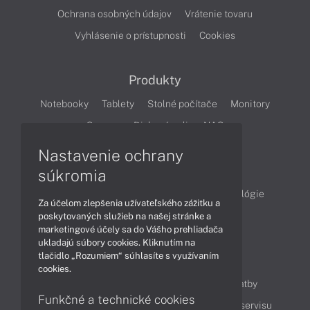
Ochrana osobných údajov
Vrátenie tovaru
Vyhlásenie o prístupnosti
Cookies
Produkty
Notebooky
Tablety
Stolné počítače
Monitory
Servery
Diskové polia a NAS
Nastavenie ochrany
Články
súkromia
Obchodné informácie
Produkty
Technológie
Za účelom zlepšenia užívateľského zážitku a
Videá
poskytovaných služieb na našej stránke a
marketingové účely sa do Vášho prehliadača
ukladajú súbory cookies. Kliknutím na
tlačidlo „Rozumiem“ súhlasíte s využívaním
Obsah
cookies.
Ako nakupovať
Možnosti doručenia a platby
Funkčné a technické cookies
Podpora a servis
Servisné služby
Cenník servisu