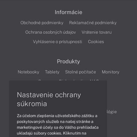
Informácie
Obchodné podmienky
Reklamačné podmienky
Ochrana osobných údajov
Vrátenie tovaru
Vyhlásenie o prístupnosti
Cookies
Produkty
Notebooky
Tablety
Stolné počítače
Monitory
Servery
Diskové polia a NAS
Nastavenie ochrany
Články
súkromia
Obchodné informácie
Produkty
Technológie
Za účelom zlepšenia užívateľského zážitku a
Videá
poskytovaných služieb na našej stránke a
marketingové účely sa do Vášho prehliadača
ukladajú súbory cookies. Kliknutím na