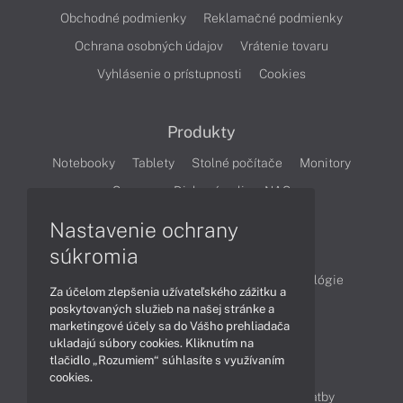
Obchodné podmienky
Reklamačné podmienky
Ochrana osobných údajov
Vrátenie tovaru
Vyhlásenie o prístupnosti
Cookies
Produkty
Notebooky
Tablety
Stolné počítače
Monitory
Servery
Diskové polia a NAS
Nastavenie ochrany
Články
súkromia
Obchodné informácie
Produkty
Technológie
Za účelom zlepšenia užívateľského zážitku a
Videá
poskytovaných služieb na našej stránke a
marketingové účely sa do Vášho prehliadača
ukladajú súbory cookies. Kliknutím na
tlačidlo „Rozumiem“ súhlasíte s využívaním
Obsah
cookies.
Ako nakupovať
Možnosti doručenia a platby