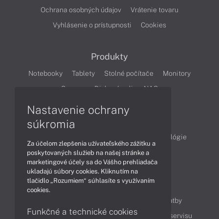
Ochrana osobných údajov
Vrátenie tovaru
Vyhlásenie o prístupnosti
Cookies
Produkty
Notebooky
Tablety
Stolné počítače
Monitory
Servery
Diskové polia a NAS
Nastavenie ochrany
Články
súkromia
Obchodné informácie
Produkty
Technológie
Za účelom zlepšenia užívateľského zážitku a
Videá
poskytovaných služieb na našej stránke a
marketingové účely sa do Vášho prehliadača
ukladajú súbory cookies. Kliknutím na
tlačidlo „Rozumiem“ súhlasíte s využívaním
Obsah
cookies.
Ako nakupovať
Možnosti doručenia a platby
Funkčné a technické cookies
Podpora a servis
Servisné služby
Cenník servisu