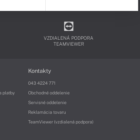
VZDIALENÁ PODPORA
TEAMVIEWER
Kontakty
043 4224 771
a platby
Obchodné oddelenie
Servisné oddelenie
Reklamácia tovaru
TeamViewer (vzdialená podpora)