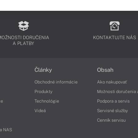
MOŽNOSTI DORUČENIA
KONTAKTUJTE NÁS
A PLATBY
Články
Obsah
Obchodné informácie
Ako nakupovať
Produkty
Možnosti doručenia 
če
Technológie
Podpora a servis
Videá
Servisné služby
Cenník servisu
 a NAS