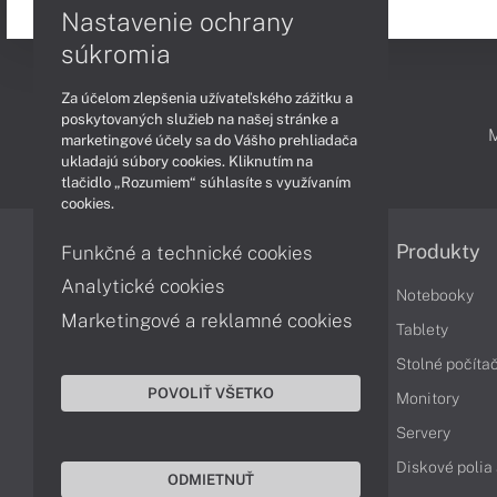
Nastavenie ochrany
súkromia
Za účelom zlepšenia užívateľského zážitku a
poskytovaných služieb na našej stránke a
PODPORA A SERVIS
marketingové účely sa do Vášho prehliadača
ukladajú súbory cookies. Kliknutím na
tlačidlo „Rozumiem“ súhlasíte s využívaním
cookies.
Informácie
Produkty
Funkčné a technické cookies
Analytické cookies
Obchodné podmienky
Notebooky
Marketingové a reklamné cookies
Reklamačné podmienky
Tablety
Ochrana osobných údajov
Stolné počíta
POVOLIŤ VŠETKO
Vrátenie tovaru
Monitory
Vyhlásenie o prístupnosti
Servery
Cookies
Diskové polia
ODMIETNUŤ