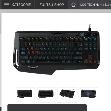
KATEGÓRIE
FUJITSU-SHOP
LOGITECH Herná kláv