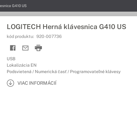
esnica G410 US
LOGITECH Herná klávesnica G410 US
kód produktu:
920-007736
USB
Lokalizácia EN
Podsvietená / Numerická časť / Programovateľné klávesy
VIAC INFORMÁCIÍ