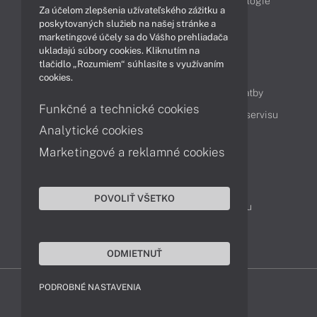
Obchodné informácie
Produkty
Technológie
Za účelom zlepšenia užívateľského zážitku a
Videá
poskytovaných služieb na našej stránke a
marketingové účely sa do Vášho prehliadača
ukladajú súbory cookies. Kliknutím na
tlačidlo „Rozumiem“ súhlasíte s využívaním
Obsah
cookies.
Ako nakupovať
Možnosti doručenia a platby
Funkčné a technické cookies
Podpora a servis
Servisné služby
Cenník servisu
Analytické cookies
Marketingové a reklamné cookies
Kontakty
043 4224 771
Obchodné oddelenie
POVOLIŤ VŠETKO
Servisné oddelenie
Reklamácia tovaru
TeamViewer (vzdialená podpora)
ODMIETNUŤ
PODROBNÉ NASTAVENIA