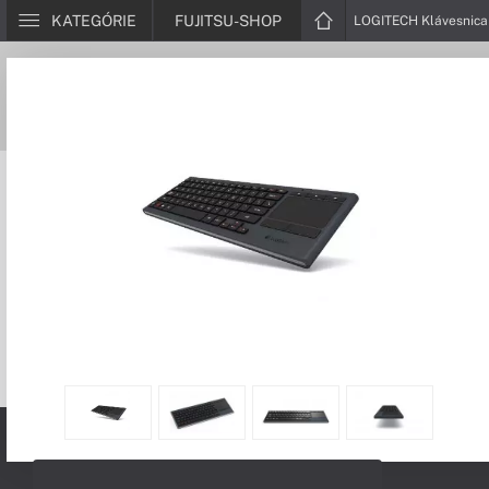
KATEGÓRIE
FUJITSU-SHOP
LOGITECH Klávesnica