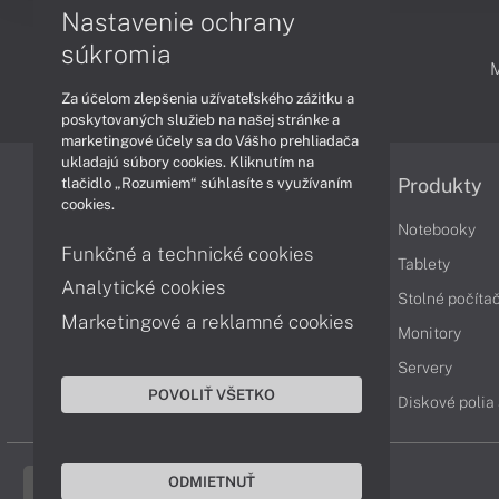
Nastavenie ochrany
súkromia
PODPORA A SERVIS
Za účelom zlepšenia užívateľského zážitku a
poskytovaných služieb na našej stránke a
marketingové účely sa do Vášho prehliadača
ukladajú súbory cookies. Kliknutím na
tlačidlo „Rozumiem“ súhlasíte s využívaním
Informácie
Produkty
cookies.
Obchodné podmienky
Notebooky
Funkčné a technické cookies
Reklamačné podmienky
Tablety
Analytické cookies
Ochrana osobných údajov
Stolné počíta
Marketingové a reklamné cookies
Vrátenie tovaru
Monitory
Vyhlásenie o prístupnosti
Servery
POVOLIŤ VŠETKO
Cookies
Diskové polia
ODMIETNUŤ