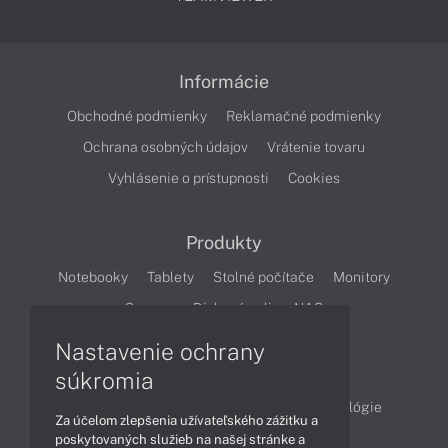
Informácie
Obchodné podmienky
Reklamačné podmienky
Ochrana osobných údajov
Vrátenie tovaru
Vyhlásenie o prístupnosti
Cookies
Produkty
Notebooky
Tablety
Stolné počítače
Monitory
Servery
Diskové polia a NAS
Nastavenie ochrany
Články
súkromia
Obchodné informácie
Produkty
Technológie
Za účelom zlepšenia užívateľského zážitku a
Videá
poskytovaných služieb na našej stránke a