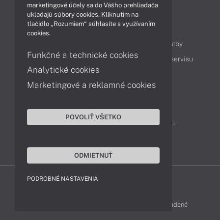
marketingové účely sa do Vášho prehliadača
ukladajú súbory cookies. Kliknutím na
tlačidlo „Rozumiem“ súhlasíte s využívaním
Obsah
cookies.
Ako nakupovať
Možnosti doručenia a platby
Funkčné a technické cookies
Podpora a servis
Servisné služby
Cenník servisu
Analytické cookies
Marketingové a reklamné cookies
Kontakty
043 4224 771
Obchodné oddelenie
POVOLIŤ VŠETKO
Servisné oddelenie
Reklamácia tovaru
TeamViewer (vzdialená podpora)
ODMIETNUŤ
PODROBNÉ NASTAVENIA
FUJITSU-SHOP © 2011 - 2026 Všetky práva vyhradené