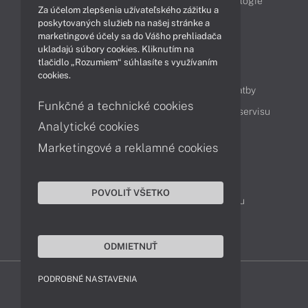
Obchodné informácie
Produkty
Technológie
Za účelom zlepšenia užívateľského zážitku a
Videá
poskytovaných služieb na našej stránke a
marketingové účely sa do Vášho prehliadača
ukladajú súbory cookies. Kliknutím na
tlačidlo „Rozumiem“ súhlasíte s využívaním
Obsah
cookies.
Ako nakupovať
Možnosti doručenia a platby
Funkčné a technické cookies
Podpora a servis
Servisné služby
Cenník servisu
Analytické cookies
Marketingové a reklamné cookies
Kontakty
043 4224 771
Obchodné oddelenie
POVOLIŤ VŠETKO
Servisné oddelenie
Reklamácia tovaru
TeamViewer (vzdialená podpora)
ODMIETNUŤ
PODROBNÉ NASTAVENIA