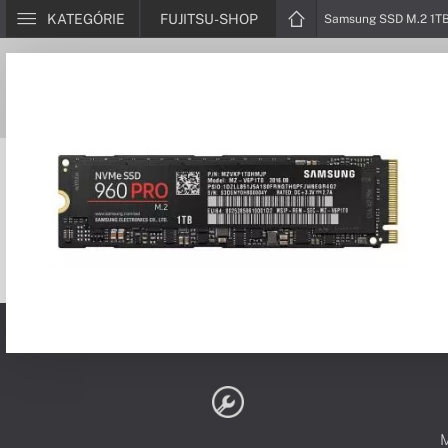
KATEGÓRIE
FUJITSU-SHOP
Samsung SSD M.2 1T
PODPORA A SERVIS