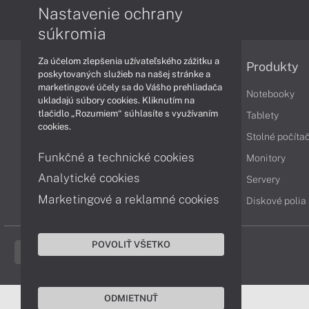
Nastavenie ochrany
súkromia
Za účelom zlepšenia užívateľského zážitku a
Informácie
Produkty
poskytovaných služieb na našej stránke a
marketingové účely sa do Vášho prehliadača
Obchodné podmienky
Notebooky
ukladajú súbory cookies. Kliknutím na
tlačidlo „Rozumiem“ súhlasíte s využívaním
Reklamačné podmienky
Tablety
cookies.
Ochrana osobných údajov
Stolné počíta
Funkčné a technické cookies
Vrátenie tovaru
Monitory
Analytické cookies
Vyhlásenie o prístupnosti
Servery
Marketingové a reklamné cookies
Cookies
Diskové polia
POVOLIŤ VŠETKO
ODMIETNUŤ