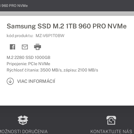
B 960 PRO NVMe
Samsung SSD M.2 1TB 960 PRO NVMe
kód produktu:
MZ-V6P1T0BW
M.2 2280 SSD 1000GB
Pripojenie: PCIe NVMe
Rýchlosť čítania: 3500 MB/s, zápisu: 2100 MB/s
VIAC INFORMÁCIÍ
MOŽNOSTI DORUČENIA
KONTAKTUJTE NÁS