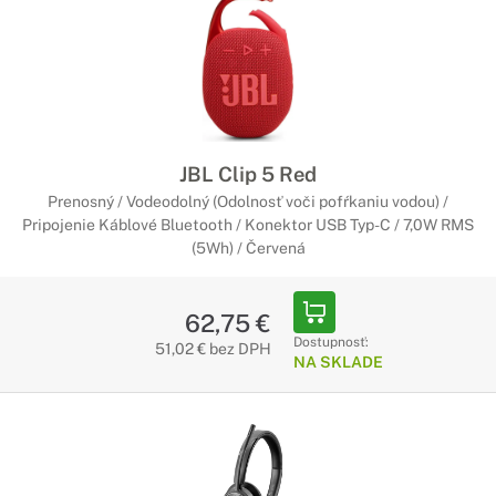
JBL Clip 5 Red
Prenosný / Vodeodolný (Odolnosť voči pofŕkaniu vodou) /
Pripojenie Káblové Bluetooth / Konektor USB Typ-C / 7,0W RMS
(5Wh) / Červená
62,75 €
Dostupnosť:
51,02 € bez DPH
NA SKLADE