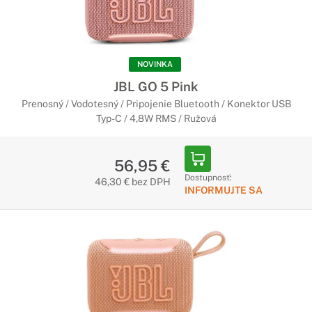
Maximálny zážitok z hudby
Reprodukcia zvuku vo Vašej kancelárií nikdy nebola
jednoduchšia. Pomocou skvelých technológií môžete
prepínať a ovládať funkcie prehrávania, a vychutnať si vďaka
NOVINKA
nim svoje videá alebo hudbu.
JBL GO 5 Pink
Prenosný / Vodotesný / Pripojenie Bluetooth / Konektor USB
Disky a SSD
Typ-C / 4,8W RMS / Ružová
Uložte bezpečne svoje súbory
Kvalitné disky v našej ponuke sa vyznačujú nielen vysokou
56,95 €
spoľahlivosťou, ale aj skvelou rýchlosťou čítania a zápisu.
Dostupnosť:
46,30 € bez DPH
INFORMUJTE SA
Webkamery Logitech
Neprekonateľná výkonnosť. Výnimočná
všestrannosť
Vďaka prvotriednemu priemyselnému prevedeniu
predstavujú kamery Logitech špičku v segmente
samostatných videokamier. Konferenčné kamery Logitech