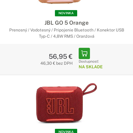
vybavené modernou optikou a prelomovými technológiami,
sa vyznačujú špičkovou výkonnosťou v profesionálnych
NOVINKA
konferenčných priestoroch všetkých tvarov a veľkostí.
JBL GO 5 Orange
Prenosný / Vodotesný / Pripojenie Bluetooth / Konektor USB
Typ-C / 4,8W RMS / Oranžová
56,95 €
Dostupnosť:
46,30 € bez DPH
NA SKLADE
NOVINKA