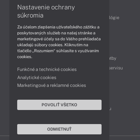
Články
Nastavenie ochrany
súkromia
Obchodné informácie
Produkty
Technológie
Za účelom zlepšenia užívateľského zážitku a
Videá
poskytovaných služieb na našej stránke a
marketingové účely sa do Vášho prehliadača
ukladajú súbory cookies. Kliknutím na
Obsah
tlačidlo „Rozumiem“ súhlasíte s využívaním
cookies.
Ako nakupovať
Možnosti doručenia a platby
Podpora a servis
Servisné služby
Cenník servisu
Funkčné a technické cookies
Analytické cookies
Marketingové a reklamné cookies
Kontakty
043 4224 771
Obchodné oddelenie
POVOLIŤ VŠETKO
Servisné oddelenie
Reklamácia tovaru
TeamViewer (vzdialená podpora)
ODMIETNUŤ