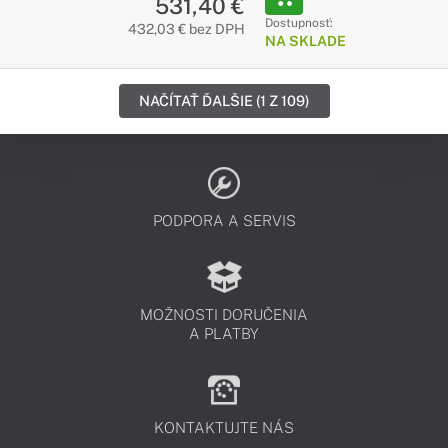
531,40 €
Dostupnosť:
432,03 € bez DPH
NA SKLADE
NAČÍTAŤ ĎALŠIE (1 Z 109)
PODPORA A SERVIS
MOŽNOSTI DORUČENIA
A PLATBY
KONTAKTUJTE NÁS