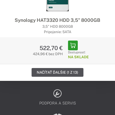
Synology HAT3320 HDD 3,5" 8000GB
3,5" HDD 8000GB
Pripojenie: SATA
522,70 €
Dostupnosť:
424,96 € bez DPH
NA SKLADE
NAČÍTAŤ ĎALŠIE (1 Z 13)
PODPORA A SERVIS