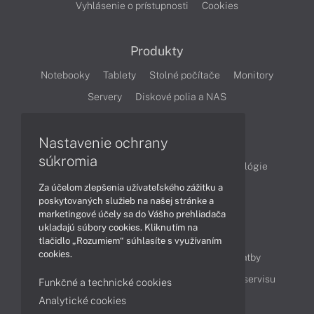
Vyhlásenie o prístupnosti
Cookies
Produkty
Notebooky
Tablety
Stolné počítače
Monitory
Servery
Diskové polia a NAS
Články
Nastavenie ochrany
súkromia
Obchodné informácie
Produkty
Technológie
Za účelom zlepšenia užívateľského zážitku a
Videá
poskytovaných služieb na našej stránke a
marketingové účely sa do Vášho prehliadača
ukladajú súbory cookies. Kliknutím na
Obsah
tlačidlo „Rozumiem“ súhlasíte s využívaním
cookies.
Ako nakupovať
Možnosti doručenia a platby
Podpora a servis
Servisné služby
Cenník servisu
Funkčné a technické cookies
Analytické cookies