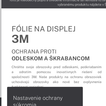
Toto je všeobecný popis a uvedené informácie sa nemusia vzťah
vybranému produktu nájdete 
FÓLIE NA DISPLEJ
3M
OCHRANA PROTI
ODLESKOM A ŠKRABANCOM
Chráňte svoje obrazovky pred odleskami, poškriabaním
a odratím pomocou inovatívnych riešení od
spoločnosti 3M. Naše produkty na ochranu obrazoviek
uchovávajú obrazovky ako nové bez ovplyvnenia
funkčnosti zariadení.
Nastavenie ochrany
súkromia