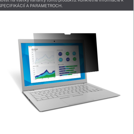
ovať na všetky varianty tohto produktu. Konkrétne informácie k
v ŠPECIFIKÁCIÍ A PARAMETROCH.