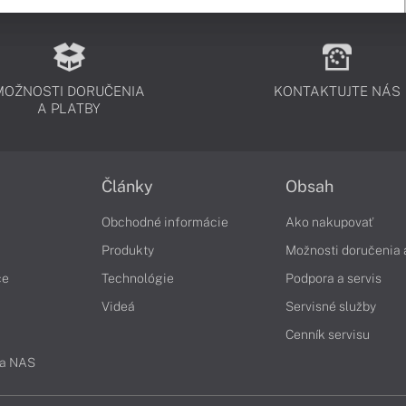
MOŽNOSTI DORUČENIA
KONTAKTUJTE NÁS
A PLATBY
Články
Obsah
Obchodné informácie
Ako nakupovať
Produkty
Možnosti doručenia 
če
Technológie
Podpora a servis
Videá
Servisné služby
Cenník servisu
 a NAS