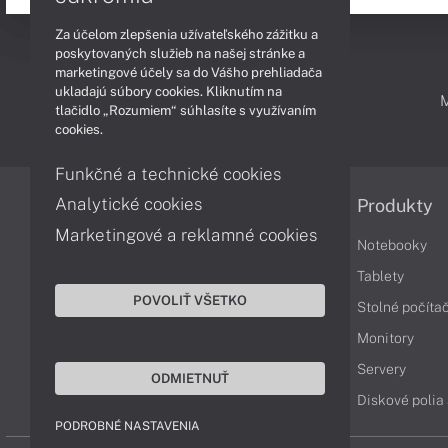
Za účelom zlepšenia užívateľského zážitku a
poskytovaných služieb na našej stránke a
marketingové účely sa do Vášho prehliadača
ukladajú súbory cookies. Kliknutím na
PODPORA A SERVIS
tlačidlo „Rozumiem“ súhlasíte s využívaním
cookies.
Funkčné a technické cookies
Analytické cookies
Informácie
Produkty
Marketingové a reklamné cookies
Obchodné podmienky
Notebooky
Reklamačné podmienky
Tablety
POVOLIŤ VŠETKO
Ochrana osobných údajov
Stolné počíta
Vrátenie tovaru
Monitory
Vyhlásenie o prístupnosti
Servery
ODMIETNUŤ
Cookies
Diskové polia
PODROBNÉ NASTAVENIA