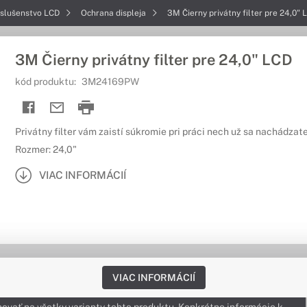
íslušenstvo LCD
Ochrana displeja
3M Čierny privátny filter pre 24,0" 
3M Čierny privátny filter pre 24,0" LCD
kód produktu:
3M24169PW
Privátny filter vám zaistí súkromie pri práci nech už sa nachádzat
Rozmer: 24,0"
VIAC INFORMÁCIÍ
VIAC INFORMÁCIÍ