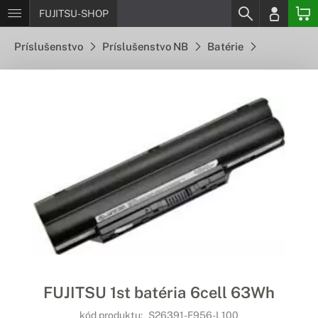
FUJITSU-SHOP
Príslušenstvo
Príslušenstvo NB
Batérie
FUJITSU 1st batéria 6cell 63Wh
kód produktu:
S26391-F956-L100