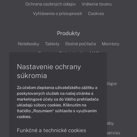
Ochrana osobných údajov
Vrátenie tovaru
Vyhlásenie o prístupnosti
Cookies
Produkty
Notebooky
Tablety
Stolné počítače
Monitory
Servery
Diskové polia a NAS
Nastavenie ochrany
Články
súkromia
Obchodné informácie
Produkty
Technológie
Za účelom zlepšenia užívateľského zážitku a
Videá
poskytovaných služieb na našej stránke a
marketingové účely sa do Vášho prehliadača
ukladajú súbory cookies. Kliknutím na
tlačidlo „Rozumiem“ súhlasíte s využívaním
Obsah
cookies.
Ako nakupovať
Možnosti doručenia a platby
Funkčné a technické cookies
Podpora a servis
Servisné služby
Cenník servisu