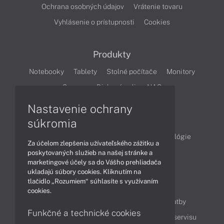
Ochrana osobných údajov
Vrátenie tovaru
Vyhlásenie o prístupnosti
Cookies
Produkty
Notebooky
Tablety
Stolné počítače
Monitory
Servery
Diskové polia a NAS
Nastavenie ochrany
Články
súkromia
Obchodné informácie
Produkty
Technológie
Za účelom zlepšenia užívateľského zážitku a
Videá
poskytovaných služieb na našej stránke a
marketingové účely sa do Vášho prehliadača
ukladajú súbory cookies. Kliknutím na
tlačidlo „Rozumiem“ súhlasíte s využívaním
Obsah
cookies.
Ako nakupovať
Možnosti doručenia a platby
Funkčné a technické cookies
Podpora a servis
Servisné služby
Cenník servisu